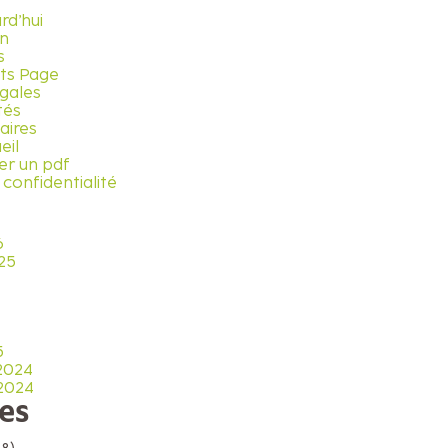
rd’hui
on
s
ts Page
gales
tés
aires
eil
er un pdf
 confidentialité
6
25
5
2024
2024
es