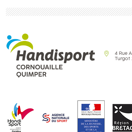
4 Rue 
Turgot