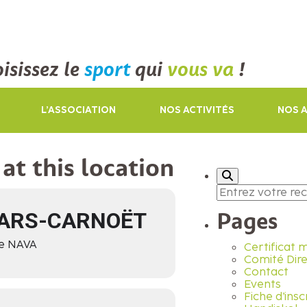
isissez le
sport
qui
vous va
!
L’ASSOCIATION
NOS ACTIVITÉS
NOS 
at this location
Search
for:
ARS-CARNOËT
Pages
e NAVA
Certificat 
Comité Dir
Contact
Events
Fiche d’insc