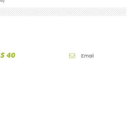
18)
75 40
Email